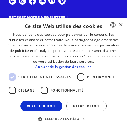
RECEVEZ NOTRE NEWSLETTER !
×
Ce site Web utilise des cookies
S'abonner
Nous utilisons des cookies pour personnaliser le contenu, les
publicités et analyser notre trafic. Nous partageons également des
BASQUE
informations sur votre utilisation de notre site avec nos partenaires
FRENCH
de publicité et d"analyse qui peuvent les combiner avec d"autres
informations que vous leur avez fournies ou qu"ils ont collectées lors
SPANISH
de votre utilisation de leurs services.
Au sujet de la gestion des cookies
ENGLISH
STRICTEMENT NÉCESSAIRES
PERFORMANCE
CIBLAGE
FONCTIONNALITÉ
ACCEPTER TOUT
REFUSER TOUT
AFFICHER LES DÉTAILS
MENTIONS LÉGALES
CONTACT