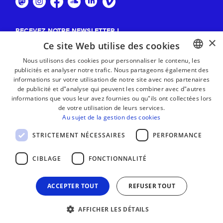
RECEVEZ NOTRE NEWSLETTER !
×
Ce site Web utilise des cookies
S'abonner
Nous utilisons des cookies pour personnaliser le contenu, les
publicités et analyser notre trafic. Nous partageons également des
BASQUE
informations sur votre utilisation de notre site avec nos partenaires
FRENCH
de publicité et d"analyse qui peuvent les combiner avec d"autres
informations que vous leur avez fournies ou qu"ils ont collectées lors
SPANISH
de votre utilisation de leurs services.
Au sujet de la gestion des cookies
ENGLISH
STRICTEMENT NÉCESSAIRES
PERFORMANCE
CIBLAGE
FONCTIONNALITÉ
ACCEPTER TOUT
REFUSER TOUT
AFFICHER LES DÉTAILS
MENTIONS LÉGALES
CONTACT