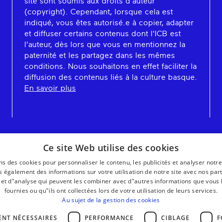
site sont soumis aux droits d'auteur
(copyright). Cependant, lorsque cela est
indiqué, vous êtes autorisé.e à copier, adapter
et diffuser certains contenus dont l'ICB est
l'auteur, dès lors que vous en mentionnez la
paternité et les partagez dans les mêmes
conditions. Nous souhaitons en effet faciliter la
diffusion des contenus liés à la culture basque.
En savoir plus
Ce site Web utilise des cookies
ns des cookies pour personnaliser le contenu, les publicités et analyser notre
 également des informations sur votre utilisation de notre site avec nos par
é et d"analyse qui peuvent les combiner avec d"autres informations que vous 
fournies ou qu"ils ont collectées lors de votre utilisation de leurs services.
Au sujet de la gestion des cookies
ENT NÉCESSAIRES
PERFORMANCE
CIBLAGE
F