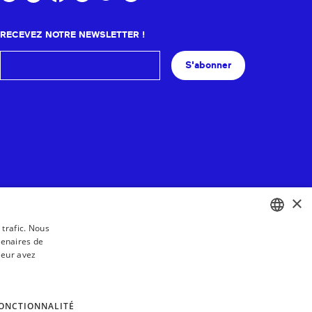
RECEVEZ NOTRE NEWSLETTER !
S'abonner
×
 trafic. Nous
tenaires de
BASQUE
leur avez
FRENCH
SPANISH
ONCTIONNALITÉ