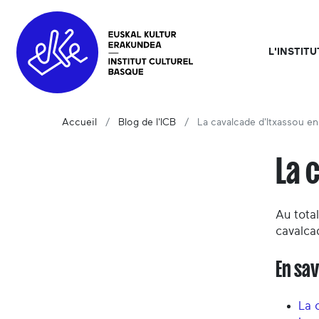
L'INSTIT
Accueil
Blog de l'ICB
La cavalcade d'Itxassou e
La 
Au total
cavalca
En sav
La 