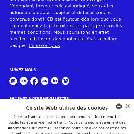
Cependant, lorsque cela est indiqué, vous êtes
autorisé.e à copier, adapter et diffuser certains
contenus dont l'ICB est l'auteur, dès lors que vous
en mentionnez la paternité et les partagez dans les
mêmes conditions. Nous souhaitons en effet
faciliter la diffusion des contenus liés à la culture
basque.
En savoir plus
SUIVEZ-NOUS :
RECEVEZ NOTRE NEWSLETTER !
×
Ce site Web utilise des cookies
S'abonner
Nous utilisons des cookies pour personnaliser le contenu, les
publicités et analyser notre trafic. Nous partageons également des
BASQUE
informations sur votre utilisation de notre site avec nos partenaires
FRENCH
de publicité et d"analyse qui peuvent les combiner avec d"autres