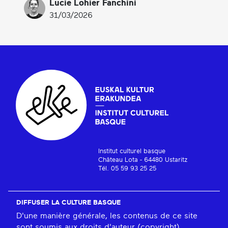
Lucie Lohier Fanchini
31/03/2026
Institut culturel basque
Château Lota - 64480 Ustaritz
Tél. 05 59 93 25 25
DIFFUSER LA CULTURE BASQUE
D'une manière générale, les contenus de ce site
sont soumis aux droits d'auteur (copyright).