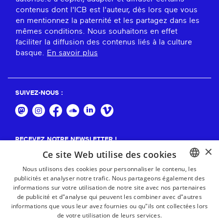
contenus dont l'ICB est l'auteur, dès lors que vous
en mentionnez la paternité et les partagez dans les
mêmes conditions. Nous souhaitons en effet
faciliter la diffusion des contenus liés à la culture
basque.
En savoir plus
SUIVEZ-NOUS :
RECEVEZ NOTRE NEWSLETTER !
×
Ce site Web utilise des cookies
S'abonner
Nous utilisons des cookies pour personnaliser le contenu, les
publicités et analyser notre trafic. Nous partageons également des
BASQUE
informations sur votre utilisation de notre site avec nos partenaires
FRENCH
de publicité et d"analyse qui peuvent les combiner avec d"autres
informations que vous leur avez fournies ou qu"ils ont collectées lors
SPANISH
de votre utilisation de leurs services.