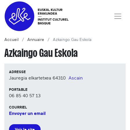
Accueil
Annuaire
Azkaingo Gau Eskola
Azkaingo Gau Eskola
ADRESSE
Jauregia elkartetxea
64310
Ascain
PORTABLE
06 85 40 57 13
COURRIEL
Envoyer un email
Voir le site