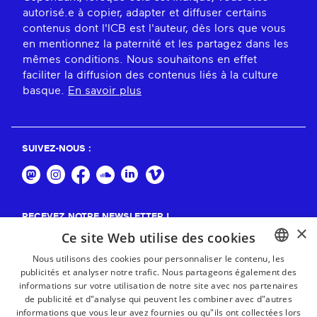
autorisé.e à copier, adapter et diffuser certains
contenus dont l'ICB est l'auteur, dès lors que vous
en mentionnez la paternité et les partagez dans les
mêmes conditions. Nous souhaitons en effet
faciliter la diffusion des contenus liés à la culture
basque.
En savoir plus
SUIVEZ-NOUS :
RECEVEZ NOTRE NEWSLETTER !
×
Ce site Web utilise des cookies
S'abonner
Nous utilisons des cookies pour personnaliser le contenu, les
publicités et analyser notre trafic. Nous partageons également des
BASQUE
informations sur votre utilisation de notre site avec nos partenaires
FRENCH
de publicité et d"analyse qui peuvent les combiner avec d"autres
informations que vous leur avez fournies ou qu"ils ont collectées lors