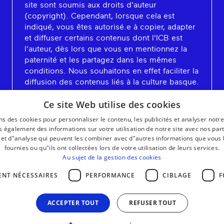
site sont soumis aux droits d'auteur
(copyright). Cependant, lorsque cela est
indiqué, vous êtes autorisé.e à copier, adapter
et diffuser certains contenus dont l'ICB est
l'auteur, dès lors que vous en mentionnez la
paternité et les partagez dans les mêmes
conditions. Nous souhaitons en effet faciliter la
diffusion des contenus liés à la culture basque.
En savoir plus
Ce site Web utilise des cookies
ns des cookies pour personnaliser le contenu, les publicités et analyser notre
 également des informations sur votre utilisation de notre site avec nos par
é et d"analyse qui peuvent les combiner avec d"autres informations que vous 
fournies ou qu"ils ont collectées lors de votre utilisation de leurs services.
Au sujet de la gestion des cookies
ENT NÉCESSAIRES
PERFORMANCE
CIBLAGE
F
ACCEPTER TOUT
REFUSER TOUT