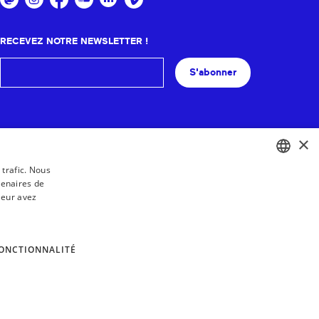
RECEVEZ NOTRE NEWSLETTER !
S'abonner
×
 trafic. Nous
tenaires de
BASQUE
leur avez
FRENCH
SPANISH
ONCTIONNALITÉ
ENGLISH