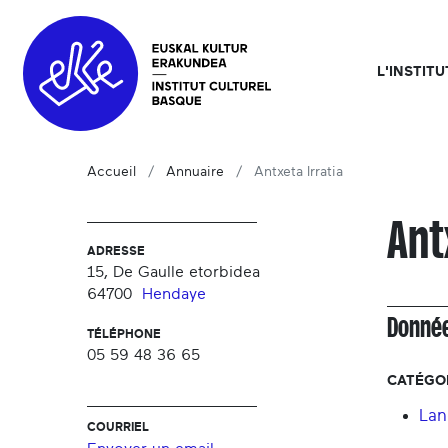
L'INSTIT
Accueil
Annuaire
Antxeta Irratia
Ant
ADRESSE
15, De Gaulle etorbidea
64700
Hendaye
Donnée
TÉLÉPHONE
05 59 48 36 65
CATÉGOR
Lan
COURRIEL