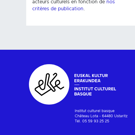
acteurs culturels en fonction de
nos
critères de publication
.
Institut culturel basque
Château Lota - 64480 Ustaritz
Tél. 05 59 93 25 25