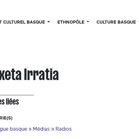
UT CULTUREL BASQUE
ETHNOPÔLE
CULTURE BASQUE
xeta Irratia
s liées
IE(S)
gue basque » Médias » Radios