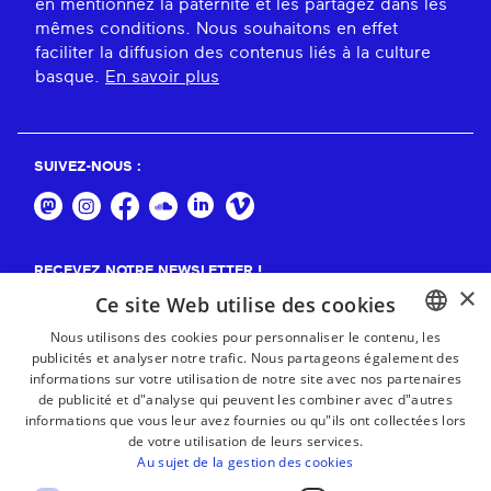
en mentionnez la paternité et les partagez dans les
mêmes conditions. Nous souhaitons en effet
faciliter la diffusion des contenus liés à la culture
basque.
En savoir plus
SUIVEZ-NOUS :
RECEVEZ NOTRE NEWSLETTER !
×
Ce site Web utilise des cookies
S'abonner
Nous utilisons des cookies pour personnaliser le contenu, les
publicités et analyser notre trafic. Nous partageons également des
BASQUE
informations sur votre utilisation de notre site avec nos partenaires
FRENCH
de publicité et d"analyse qui peuvent les combiner avec d"autres
informations que vous leur avez fournies ou qu"ils ont collectées lors
SPANISH
de votre utilisation de leurs services.
Au sujet de la gestion des cookies
ENGLISH