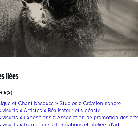
s liées
IE(S)
ique et Chant basques » Studios » Création sonore
 visuels » Artistes » Réalisateur et vidéaste
s visuels » Expositions » Association de promotion des arts
s visuels » Formations » Formations et ateliers d'art