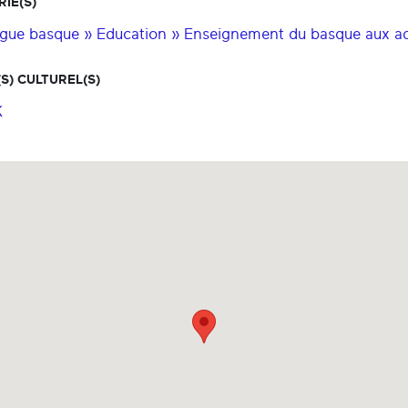
IE(S)
gue basque » Education » Enseignement du basque aux ad
S) CULTUREL(S)
K