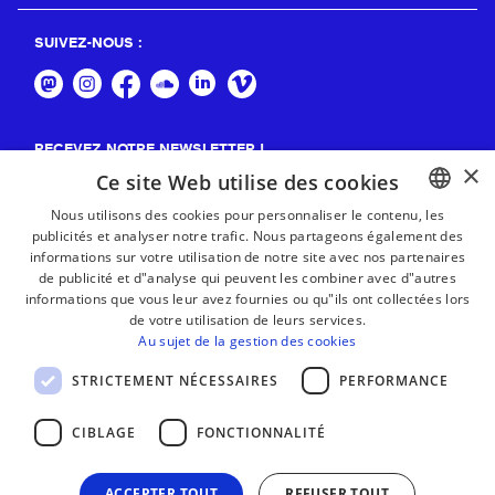
SUIVEZ-NOUS :
RECEVEZ NOTRE NEWSLETTER !
×
Ce site Web utilise des cookies
S'abonner
Nous utilisons des cookies pour personnaliser le contenu, les
publicités et analyser notre trafic. Nous partageons également des
BASQUE
informations sur votre utilisation de notre site avec nos partenaires
FRENCH
de publicité et d"analyse qui peuvent les combiner avec d"autres
informations que vous leur avez fournies ou qu"ils ont collectées lors
SPANISH
de votre utilisation de leurs services.
Au sujet de la gestion des cookies
ENGLISH
STRICTEMENT NÉCESSAIRES
PERFORMANCE
CIBLAGE
FONCTIONNALITÉ
ACCEPTER TOUT
REFUSER TOUT