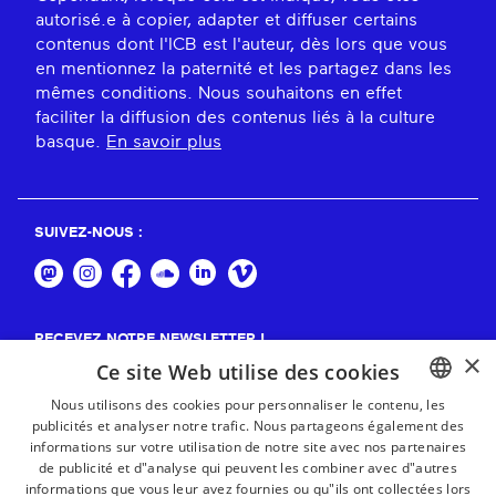
autorisé.e à copier, adapter et diffuser certains
contenus dont l'ICB est l'auteur, dès lors que vous
en mentionnez la paternité et les partagez dans les
mêmes conditions. Nous souhaitons en effet
faciliter la diffusion des contenus liés à la culture
basque.
En savoir plus
SUIVEZ-NOUS :
RECEVEZ NOTRE NEWSLETTER !
×
Ce site Web utilise des cookies
S'abonner
Nous utilisons des cookies pour personnaliser le contenu, les
publicités et analyser notre trafic. Nous partageons également des
BASQUE
informations sur votre utilisation de notre site avec nos partenaires
FRENCH
de publicité et d"analyse qui peuvent les combiner avec d"autres
informations que vous leur avez fournies ou qu"ils ont collectées lors