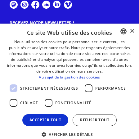
RECEVEZ NOTRE NEWSLETTER !
×
Ce site Web utilise des cookies
S'abonner
Nous utilisons des cookies pour personnaliser le contenu, les
publicités et analyser notre trafic. Nous partageons également des
BASQUE
informations sur votre utilisation de notre site avec nos partenaires
FRENCH
de publicité et d"analyse qui peuvent les combiner avec d"autres
informations que vous leur avez fournies ou qu"ils ont collectées lors
SPANISH
de votre utilisation de leurs services.
Au sujet de la gestion des cookies
ENGLISH
STRICTEMENT NÉCESSAIRES
PERFORMANCE
CIBLAGE
FONCTIONNALITÉ
ACCEPTER TOUT
REFUSER TOUT
AFFICHER LES DÉTAILS
MENTIONS LÉGALES
CONTACT