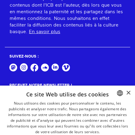
contenus dont l'ICB est l'auteur, dès lors que vous
en mentionnez la paternité et les partagez dans les
mêmes conditions. Nous souhaitons en effet
faciliter la diffusion des contenus liés à la culture
basque.
En savoir plus
SUIVEZ-NOUS :
RECEVEZ NOTRE NEWSLETTER !
×
Ce site Web utilise des cookies
S'abonner
Nous utilisons des cookies pour personnaliser le contenu, les
publicités et analyser notre trafic. Nous partageons également des
BASQUE
informations sur votre utilisation de notre site avec nos partenaires
FRENCH
de publicité et d"analyse qui peuvent les combiner avec d"autres
informations que vous leur avez fournies ou qu"ils ont collectées lors
SPANISH
de votre utilisation de leurs services.