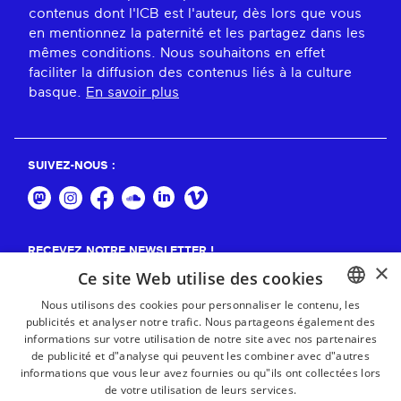
contenus dont l'ICB est l'auteur, dès lors que vous
en mentionnez la paternité et les partagez dans les
mêmes conditions. Nous souhaitons en effet
faciliter la diffusion des contenus liés à la culture
basque.
En savoir plus
SUIVEZ-NOUS :
RECEVEZ NOTRE NEWSLETTER !
×
Ce site Web utilise des cookies
S'abonner
Nous utilisons des cookies pour personnaliser le contenu, les
publicités et analyser notre trafic. Nous partageons également des
BASQUE
informations sur votre utilisation de notre site avec nos partenaires
FRENCH
de publicité et d"analyse qui peuvent les combiner avec d"autres
informations que vous leur avez fournies ou qu"ils ont collectées lors
SPANISH
de votre utilisation de leurs services.