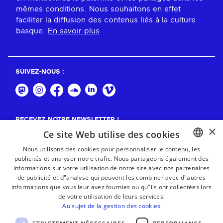
mêmes conditions. Nous souhaitons en effet
faciliter la diffusion des contenus liés à la culture
basque.
En savoir plus
SUIVEZ-NOUS :
RECEVEZ NOTRE NEWSLETTER !
×
Ce site Web utilise des cookies
S'abonner
Nous utilisons des cookies pour personnaliser le contenu, les
publicités et analyser notre trafic. Nous partageons également des
BASQUE
informations sur votre utilisation de notre site avec nos partenaires
FRENCH
de publicité et d"analyse qui peuvent les combiner avec d"autres
informations que vous leur avez fournies ou qu"ils ont collectées lors
SPANISH
de votre utilisation de leurs services.
Au sujet de la gestion des cookies
ENGLISH