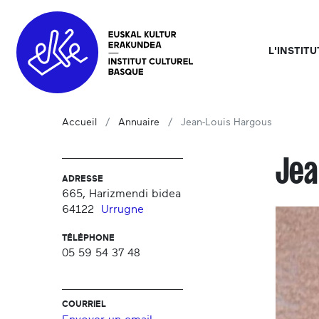
L'INSTIT
Accueil
Annuaire
Jean-Louis Hargous
Jea
ADRESSE
665, Harizmendi bidea
64122
Urrugne
TÉLÉPHONE
05 59 54 37 48
COURRIEL