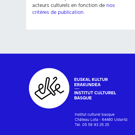
acteurs culturels en fonction de
nos
critères de publication
.
Institut culturel basque
Château Lota - 64480 Ustaritz
Tél. 05 59 93 25 25