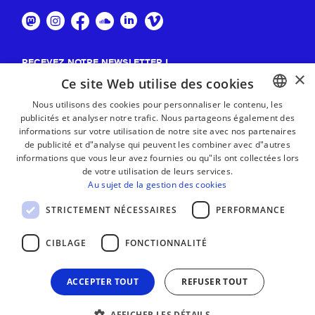
RECEVEZ NOTRE NEWSLETTER !
×
Ce site Web utilise des cookies
S'abonner
Nous utilisons des cookies pour personnaliser le contenu, les
publicités et analyser notre trafic. Nous partageons également des
BASQUE
informations sur votre utilisation de notre site avec nos partenaires
FRENCH
de publicité et d"analyse qui peuvent les combiner avec d"autres
informations que vous leur avez fournies ou qu"ils ont collectées lors
SPANISH
de votre utilisation de leurs services.
Au sujet de la gestion des cookies
ENGLISH
STRICTEMENT NÉCESSAIRES
PERFORMANCE
CIBLAGE
FONCTIONNALITÉ
ACCEPTER TOUT
REFUSER TOUT
AFFICHER LES DÉTAILS