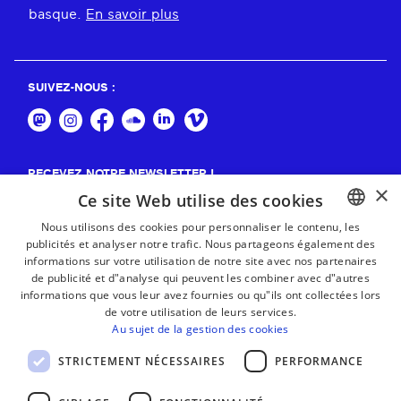
basque.
En savoir plus
SUIVEZ-NOUS :
RECEVEZ NOTRE NEWSLETTER !
×
Ce site Web utilise des cookies
S'abonner
Nous utilisons des cookies pour personnaliser le contenu, les
publicités et analyser notre trafic. Nous partageons également des
BASQUE
informations sur votre utilisation de notre site avec nos partenaires
FRENCH
de publicité et d"analyse qui peuvent les combiner avec d"autres
informations que vous leur avez fournies ou qu"ils ont collectées lors
SPANISH
de votre utilisation de leurs services.
Au sujet de la gestion des cookies
ENGLISH
STRICTEMENT NÉCESSAIRES
PERFORMANCE