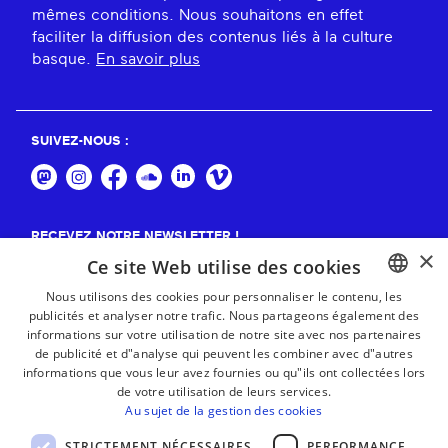
mêmes conditions. Nous souhaitons en effet
faciliter la diffusion des contenus liés à la culture
basque.
En savoir plus
SUIVEZ-NOUS :
RECEVEZ NOTRE NEWSLETTER !
×
Ce site Web utilise des cookies
S'abonner
Nous utilisons des cookies pour personnaliser le contenu, les
publicités et analyser notre trafic. Nous partageons également des
BASQUE
informations sur votre utilisation de notre site avec nos partenaires
FRENCH
de publicité et d"analyse qui peuvent les combiner avec d"autres
informations que vous leur avez fournies ou qu"ils ont collectées lors
SPANISH
de votre utilisation de leurs services.
Au sujet de la gestion des cookies
ENGLISH
STRICTEMENT NÉCESSAIRES
PERFORMANCE