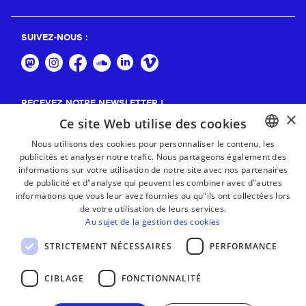
SUIVEZ-NOUS :
RECEVEZ NOTRE NEWSLETTER !
×
Ce site Web utilise des cookies
S'abonner
Nous utilisons des cookies pour personnaliser le contenu, les
publicités et analyser notre trafic. Nous partageons également des
BASQUE
informations sur votre utilisation de notre site avec nos partenaires
FRENCH
de publicité et d"analyse qui peuvent les combiner avec d"autres
informations que vous leur avez fournies ou qu"ils ont collectées lors
SPANISH
de votre utilisation de leurs services.
Au sujet de la gestion des cookies
ENGLISH
STRICTEMENT NÉCESSAIRES
PERFORMANCE
CIBLAGE
FONCTIONNALITÉ