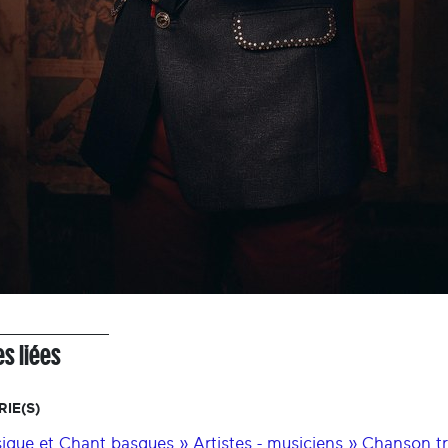
s liées
IE(S)
ique et Chant basques » Artistes - musiciens » Chanson tra