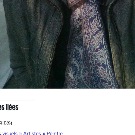
s liées
IE(S)
 visuels » Artistes » Peintre