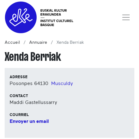
Accueil
Annuaire
Xenda Berriak
Xenda Berriak
ADRESSE
Posonpes
64130
Musculdy
CONTACT
Maddi Gastellussarry
COURRIEL
Envoyer un email