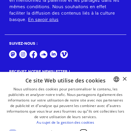
en mentionnez la paternité et les partagez dans les
mêmes conditions. Nous souhaitons en effet
faciliter la diffusion des contenus liés à la culture
basque.
En savoir plus
SUIVEZ-NOUS :
RECEVEZ NOTRE NEWSLETTER !
×
Ce site Web utilise des cookies
S'abonner
Nous utilisons des cookies pour personnaliser le contenu, les
publicités et analyser notre trafic. Nous partageons également des
BASQUE
informations sur votre utilisation de notre site avec nos partenaires
FRENCH
de publicité et d"analyse qui peuvent les combiner avec d"autres
informations que vous leur avez fournies ou qu"ils ont collectées lors
SPANISH
de votre utilisation de leurs services.
Au sujet de la gestion des cookies
ENGLISH