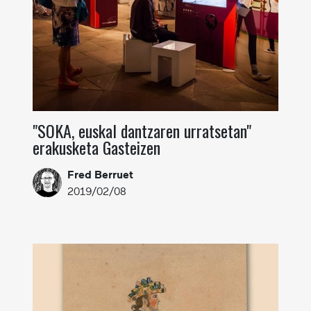
"SOKA, euskal dantzaren urratsetan"
erakusketa Gasteizen
Fred Berruet
2019/02/08