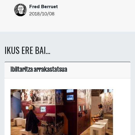
Fred Berruet
2018/10/08
IKUS ERE BAI...
Ibiltaritza arrakastatsua