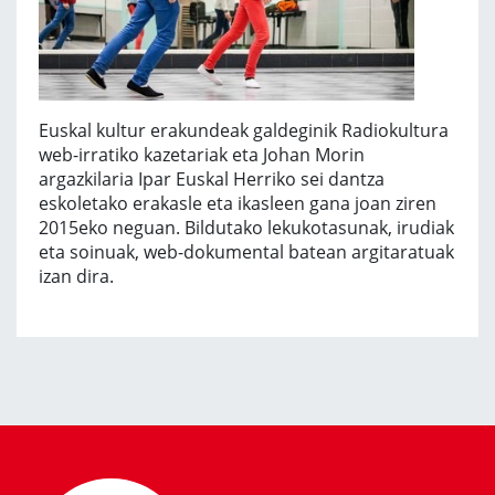
Euskal kultur erakundeak galdeginik Radiokultura
web-irratiko kazetariak eta Johan Morin
argazkilaria Ipar Euskal Herriko sei dantza
eskoletako erakasle eta ikasleen gana joan ziren
2015eko neguan. Bildutako lekukotasunak, irudiak
eta soinuak, web-dokumental batean argitaratuak
izan dira.