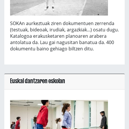
SOKAn aurkeztuak ziren dokumentuen zerrenda
(testuak, bideoak, irudiak, argazkiak...) osatu dugu.
Katalogoa erakusketaren planoaren arabera
antolatua da. Lau gai nagusitan banatua da. 400
dokumentu baino gehiago biltzen ditu.
Euskal dantzaren eskolan