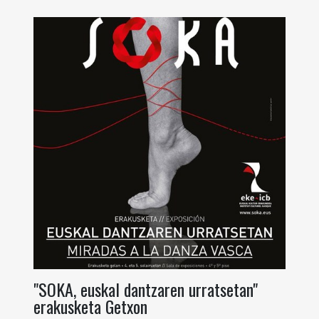
"SOKA, euskal dantzaren urratsetan"
erakusketa Getxon