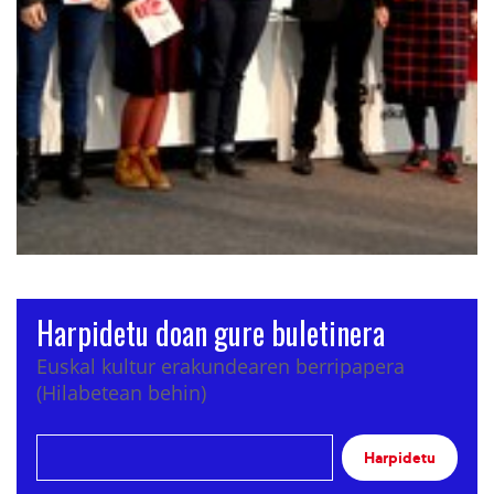
Harpidetu doan gure buletinera
Euskal kultur erakundearen berripapera
(Hilabetean behin)
Harpidetu