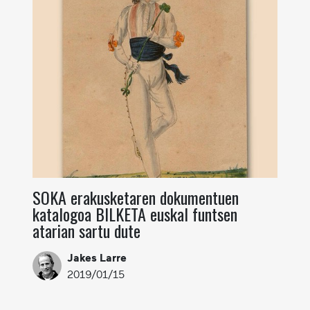
SOKA erakusketaren dokumentuen
katalogoa BILKETA euskal funtsen
atarian sartu dute
Jakes Larre
2019/01/15