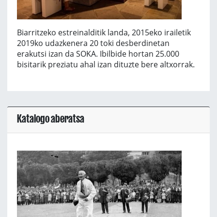
Biarritzeko estreinalditik landa, 2015eko irailetik
2019ko udazkenera 20 toki desberdinetan
erakutsi izan da SOKA. Ibilbide hortan 25.000
bisitarik preziatu ahal izan dituzte bere altxorrak.
Katalogo aberatsa