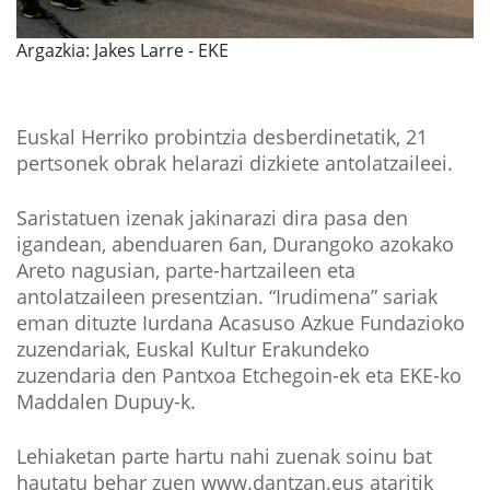
Argazkia: Jakes Larre - EKE
Euskal Herriko probintzia desberdinetatik, 21
pertsonek obrak helarazi dizkiete antolatzaileei.
Saristatuen izenak jakinarazi dira pasa den
igandean, abenduaren 6an, Durangoko azokako
Areto nagusian, parte-hartzaileen eta
antolatzaileen presentzian. “Irudimena” sariak
eman dituzte Iurdana Acasuso Azkue Fundazioko
zuzendariak, Euskal Kultur Erakundeko
zuzendaria den Pantxoa Etchegoin-ek eta EKE-ko
Maddalen Dupuy-k.
Lehiaketan parte hartu nahi zuenak soinu bat
hautatu behar zuen www.dantzan.eus ataritik