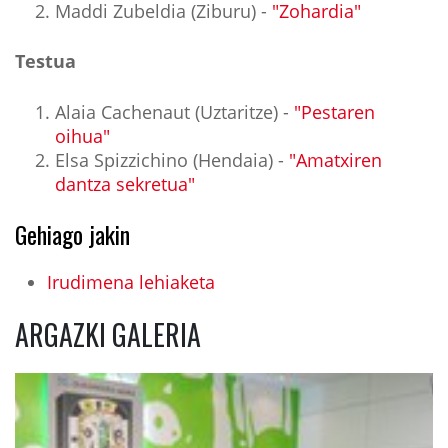
Maddi Zubeldia (Ziburu) -
"Zohardia"
Testua
Alaia Cachenaut (Uztaritze) -
"Pestaren
oihua"
Elsa Spizzichino (Hendaia) -
"Amatxiren
dantza sekretua"
Gehiago jakin
Irudimena lehiaketa
ARGAZKI GALERIA