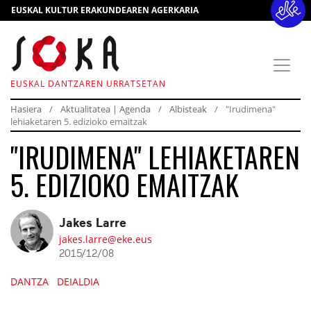
EUSKAL KULTUR ERAKUNDEAREN AGERKARIA
EUSKAL DANTZAREN URRATSETAN
Hasiera
Aktualitatea | Agenda
Albisteak
"Irudimena"
lehiaketaren 5. edizioko emaitzak
"IRUDIMENA" LEHIAKETAREN
5. EDIZIOKO EMAITZAK
Jakes Larre
jakes.larre@eke.eus
2015/12/08
DANTZA
DEIALDIA