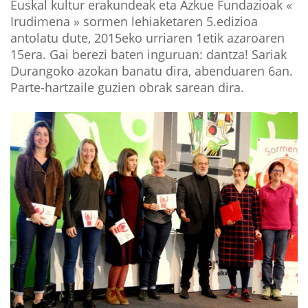
Euskal kultur erakundeak eta Azkue Fundazioak «
Irudimena » sormen lehiaketaren 5.edizioa
antolatu dute, 2015eko urriaren 1etik azaroaren
15era. Gai berezi baten inguruan: dantza! Sariak
Durangoko azokan banatu dira, abenduaren 6an.
Parte-hartzaile guzien obrak sarean dira.