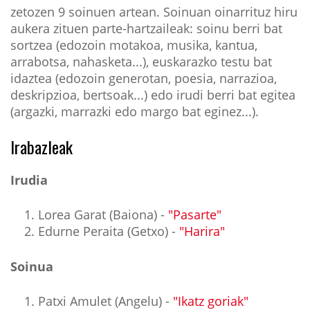
zetozen 9 soinuen artean. Soinuan oinarrituz hiru
aukera zituen parte-hartzaileak: soinu berri bat
sortzea (edozoin motakoa, musika, kantua,
arrabotsa, nahasketa...), euskarazko testu bat
idaztea (edozoin generotan, poesia, narrazioa,
deskripzioa, bertsoak...) edo irudi berri bat egitea
(argazki, marrazki edo margo bat eginez...).
Irabazleak
Irudia
Lorea Garat (Baiona) -
"Pasarte"
Edurne Peraita (Getxo) -
"Harira"
Soinua
Patxi Amulet (Angelu) -
"Ikatz goriak"