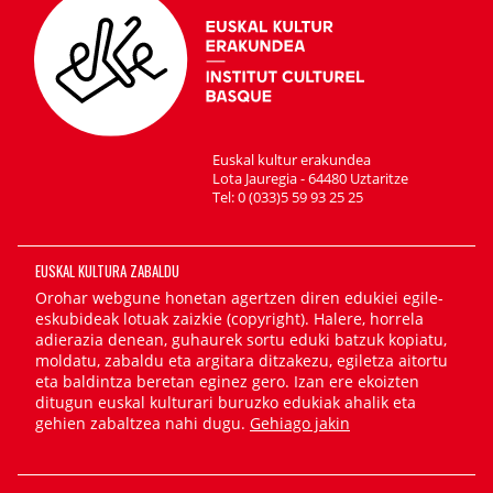
Euskal kultur erakundea
Lota Jauregia - 64480 Uztaritze
Tel: 0 (033)5 59 93 25 25
EUSKAL KULTURA ZABALDU
Orohar webgune honetan agertzen diren edukiei egile-
eskubideak lotuak zaizkie (copyright). Halere, horrela
adierazia denean, guhaurek sortu eduki batzuk kopiatu,
moldatu, zabaldu eta argitara ditzakezu, egiletza aitortu
eta baldintza beretan eginez gero. Izan ere ekoizten
ditugun euskal kulturari buruzko edukiak ahalik eta
gehien zabaltzea nahi dugu.
Gehiago jakin