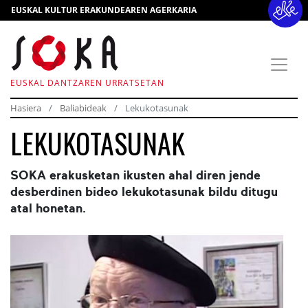
EUSKAL KULTUR ERAKUNDEAREN AGERKARIA
EUSKAL DANTZAREN URRATSETAN
Hasiera
Baliabideak
Lekukotasunak
LEKUKOTASUNAK
SOKA erakusketan ikusten ahal diren jende
desberdinen bideo lekukotasunak bildu ditugu
atal honetan.