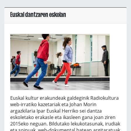
Euskal dantzaren eskolan
Euskal kultur erakundeak galdeginik Radiokultura
web-irratiko kazetariak eta Johan Morin
argazkilaria Ipar Euskal Herriko sei dantza
eskoletako erakasle eta ikasleen gana joan ziren
2015eko neguan. Bildutako lekukotasunak, irudiak
eta soinuak, web-dokumental batean argitaratuak