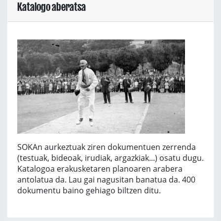
Katalogo aberatsa
SOKAn aurkeztuak ziren dokumentuen zerrenda
(testuak, bideoak, irudiak, argazkiak...) osatu dugu.
Katalogoa erakusketaren planoaren arabera
antolatua da. Lau gai nagusitan banatua da. 400
dokumentu baino gehiago biltzen ditu.