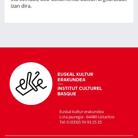
izan dira.
Euskal kultur erakundea
Lota Jauregia - 64480 Uztaritze
Tel: 0 (033)5 59 93 25 25