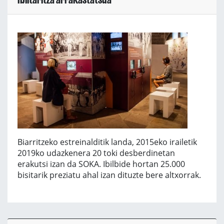
Biarritzeko estreinalditik landa, 2015eko irailetik
2019ko udazkenera 20 toki desberdinetan
erakutsi izan da SOKA. Ibilbide hortan 25.000
bisitarik preziatu ahal izan dituzte bere altxorrak.