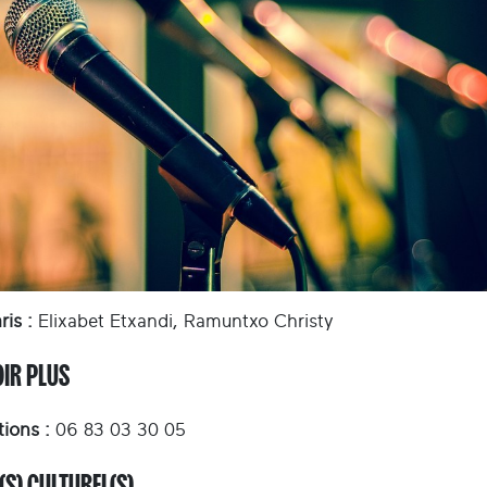
ris :
Elixabet Etxandi, Ramuntxo Christy
OIR PLUS
tions :
06 83 03 30 05
(S) CULTUREL(S)