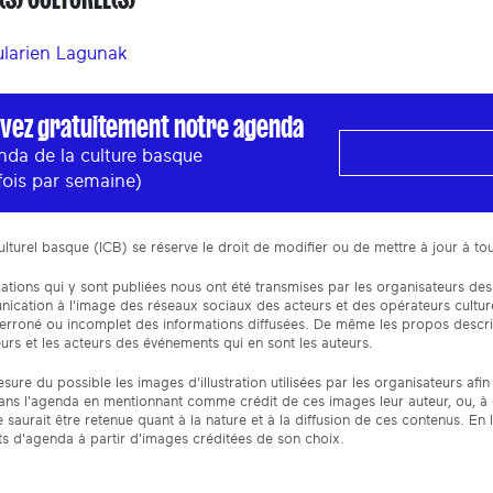
ularien Lagunak
vez gratuitement notre agenda
nda de la culture basque
fois par semaine)
 culturel basque (ICB) se réserve le droit de modifier ou de mettre à jour à
ations qui y sont publiées nous ont été transmises par les organisateurs des
cation à l'image des réseaux sociaux des acteurs et des opérateurs culturel
 erroné ou incomplet des informations diffusées. De même les propos descr
urs et les acteurs des événements qui en sont les auteurs.
sure du possible les images d'illustration utilisées par les organisateurs a
ans l'agenda en mentionnant comme crédit de ces images leur auteur, ou, à dé
 saurait être retenue quant à la nature et à la diffusion de ces contenus. En l'a
s d'agenda à partir d'images créditées de son choix.