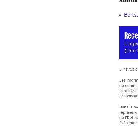
Berts
Rece
L'age
(Une 
L'Institut
Les inform
de communi
caractère
organisate
Dans la me
reprises d
de l'ICB ne
événement