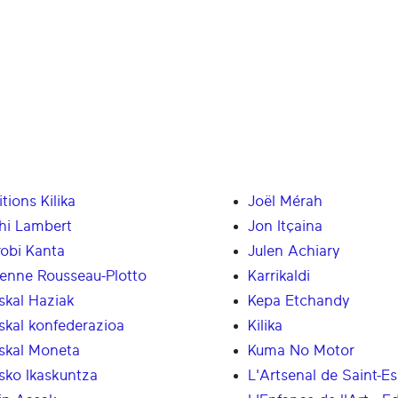
itions Kilika
Joël Mérah
hi Lambert
Jon Itçaina
robi Kanta
Julen Achiary
ienne Rousseau-Plotto
Karrikaldi
skal Haziak
Kepa Etchandy
skal konfederazioa
Kilika
skal Moneta
Kuma No Motor
sko Ikaskuntza
L'Artsenal de Saint-Es