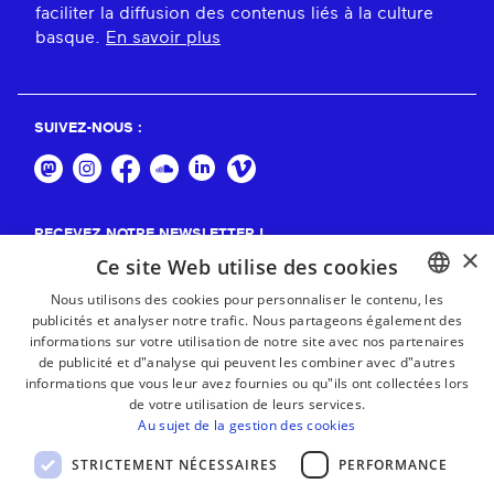
faciliter la diffusion des contenus liés à la culture
basque.
En savoir plus
SUIVEZ-NOUS :
RECEVEZ NOTRE NEWSLETTER !
×
Ce site Web utilise des cookies
S'abonner
Nous utilisons des cookies pour personnaliser le contenu, les
publicités et analyser notre trafic. Nous partageons également des
BASQUE
informations sur votre utilisation de notre site avec nos partenaires
FRENCH
de publicité et d"analyse qui peuvent les combiner avec d"autres
informations que vous leur avez fournies ou qu"ils ont collectées lors
SPANISH
de votre utilisation de leurs services.
Au sujet de la gestion des cookies
ENGLISH
STRICTEMENT NÉCESSAIRES
PERFORMANCE