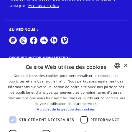
basque.
En savoir plus
SUIVEZ-NOUS :
RECEVEZ NOTRE NEWSLETTER !
×
Ce site Web utilise des cookies
S'abonner
Nous utilisons des cookies pour personnaliser le contenu, les
publicités et analyser notre trafic. Nous partageons également des
BASQUE
informations sur votre utilisation de notre site avec nos partenaires
FRENCH
de publicité et d"analyse qui peuvent les combiner avec d"autres
informations que vous leur avez fournies ou qu"ils ont collectées lors
SPANISH
de votre utilisation de leurs services.
Au sujet de la gestion des cookies
ENGLISH
STRICTEMENT NÉCESSAIRES
PERFORMANCE