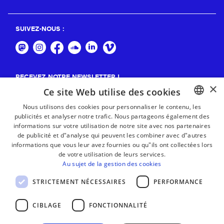
SUIVEZ-NOUS :
RECEVEZ NOTRE NEWSLETTER !
×
Ce site Web utilise des cookies
S'abonner
Nous utilisons des cookies pour personnaliser le contenu, les
publicités et analyser notre trafic. Nous partageons également des
BASQUE
informations sur votre utilisation de notre site avec nos partenaires
FRENCH
de publicité et d"analyse qui peuvent les combiner avec d"autres
informations que vous leur avez fournies ou qu"ils ont collectées lors
SPANISH
de votre utilisation de leurs services.
Au sujet de la gestion des cookies
ENGLISH
STRICTEMENT NÉCESSAIRES
PERFORMANCE
CIBLAGE
FONCTIONNALITÉ