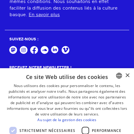
mêmes conditions. Nous souhaitons en effet
faciliter la diffusion des contenus liés à la culture
basque.
En savoir plus
SUIVEZ-NOUS :
RECEVEZ NOTRE NEWSLETTER !
×
Ce site Web utilise des cookies
S'abonner
Nous utilisons des cookies pour personnaliser le contenu, les
publicités et analyser notre trafic. Nous partageons également des
BASQUE
informations sur votre utilisation de notre site avec nos partenaires
FRENCH
de publicité et d"analyse qui peuvent les combiner avec d"autres
informations que vous leur avez fournies ou qu"ils ont collectées lors
SPANISH
de votre utilisation de leurs services.
Au sujet de la gestion des cookies
ENGLISH
STRICTEMENT NÉCESSAIRES
PERFORMANCE