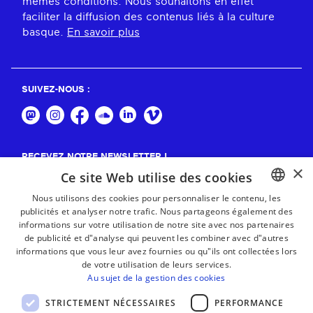
mêmes conditions. Nous souhaitons en effet
faciliter la diffusion des contenus liés à la culture
basque.
En savoir plus
SUIVEZ-NOUS :
RECEVEZ NOTRE NEWSLETTER !
×
Ce site Web utilise des cookies
S'abonner
Nous utilisons des cookies pour personnaliser le contenu, les
publicités et analyser notre trafic. Nous partageons également des
BASQUE
informations sur votre utilisation de notre site avec nos partenaires
FRENCH
de publicité et d"analyse qui peuvent les combiner avec d"autres
informations que vous leur avez fournies ou qu"ils ont collectées lors
SPANISH
de votre utilisation de leurs services.
Au sujet de la gestion des cookies
ENGLISH
STRICTEMENT NÉCESSAIRES
PERFORMANCE