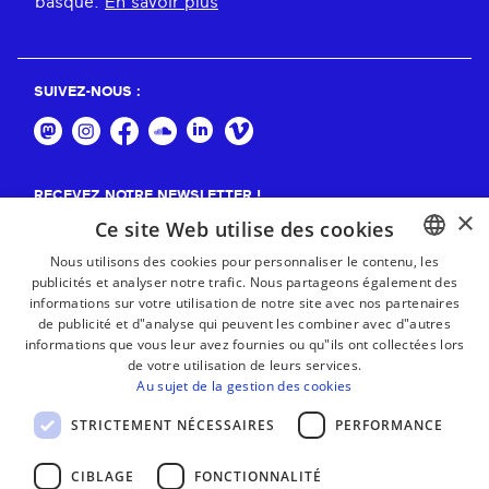
basque.
En savoir plus
SUIVEZ-NOUS :
RECEVEZ NOTRE NEWSLETTER !
×
Ce site Web utilise des cookies
S'abonner
Nous utilisons des cookies pour personnaliser le contenu, les
publicités et analyser notre trafic. Nous partageons également des
BASQUE
informations sur votre utilisation de notre site avec nos partenaires
FRENCH
de publicité et d"analyse qui peuvent les combiner avec d"autres
informations que vous leur avez fournies ou qu"ils ont collectées lors
SPANISH
de votre utilisation de leurs services.
Au sujet de la gestion des cookies
ENGLISH
STRICTEMENT NÉCESSAIRES
PERFORMANCE
CIBLAGE
FONCTIONNALITÉ