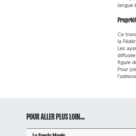
langue 
Propriét
Ce trava
la Fédé
Les ayan
diffusée
figure 
Pour joi
l'adres
POUR ALLER PLUS LOIN...
Le fonds Maris