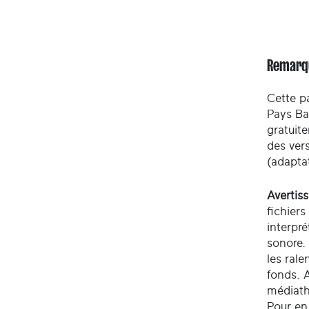
Remarq
Cette pa
Pays Ba
gratuite
des ver
(adaptat
Avertis
fichiers
interpré
sonore.
les rale
fonds. A
médiath
Pour en