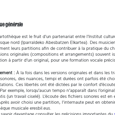
ue générale
rtothèque est le fruit d'un partenariat entre l'Institut cult
sque nord (Iparraldeko Abesbatzen Elkartea). Des musiciens 
ment leurs partitions afin de contribuer à la pratique du 
sions originales (compositions et arrangements) souvent is
ion à partir d’un original, pour une formation vocale précis
sement :
À la fois dans les versions originales et dans les 
 sonores, des nuances, tempi et durées ont parfois été choi
tations. Ces libertés ont été dictées par le confort d’écout
 Par exemple, lorsqu’aucun tempo n’apparaît dans l’origina
ntis (un travail ciselé). L’écoute des fichiers sonores est en
près avoir choisi une partition, l'internaute peut en obteni
èque musicale eresbil.eus.
 savoir davantage consulter les précisions importantes du