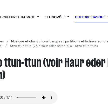
UT CULTUREL BASQUE
ETHNOPÔLE
CULTURE BASQUE
ues
Musique et chant choral basques : partitions et fichiers sonor
e"
Atzo ttun-ttun (voir Haur eder baten bila - Atzo ttun ttun)
o ttun-ttun (voir Haur eder 
n)