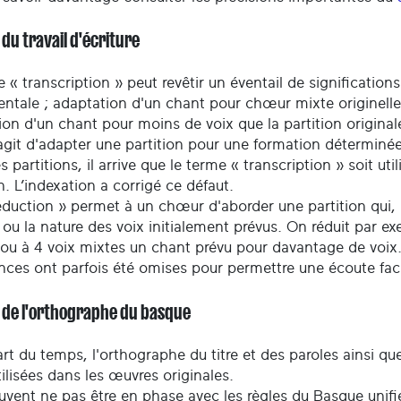
 du travail d'écriture
e « transcription » peut revêtir un éventail de significati
entale ; adaptation d'un chant pour chœur mixte originelle
on d'un chant pour moins de voix que la partition originale 
'agit d'adapter une partition pour une formation déterminée
s partitions, il arrive que le terme « transcription » soit ut
n. L’indexation a corrigé ce défaut.
duction » permet à un chœur d'aborder une partition qui, no
ou la nature des voix initialement prévus. On réduit par e
 ou à 4 voix mixtes un chant prévu pour davantage de voix
nces ont parfois été omises pour permettre une écoute facil
t de l'orthographe du basque
rt du temps, l'orthographe du titre et des paroles ainsi q
tilisées dans les œuvres originales.
uvent ne pas être en phase avec les règles du Basque unifié