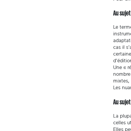
Au sujet
Le term
instrum
adaptati
cas il s
certaine
d'éditio
Une « ré
nombre 
mixtes,
Les nua
Au suje
La plupa
celles u
Elles pe