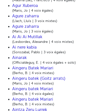
(Madina (de), Francisco | 4 voix égales)
Agur Xuberoa
(Maris, Jo | 4 voix égales)
Agure zaharra
(Llach, Lluís | 3 voix mixtes)
Agure zaharra
(Maris, Jo | 3 voix égales)
Ai Ai Ai Mutillak
(Lesbordes, Alexandre | 4 voix mixtes)
Ai nere kabia
(Sorozabal, Pablo | 3 voix égales)
Ainarak
(Officialdeguy, E. | 4 voix égales + solo)
Aingeru Batek Mariari
(Berho, B. | 4 voix mixtes)
Aingeru batek (Goitz arrats)
(Maris, Jo | 4 voix mixtes)
Aingeru batek Mariari
(Berho, B. | 4 voix égales)
Aingeru batek Mariari
(Berho, B. | 4 voix mixtes)
Aintza Zeru Lurrek