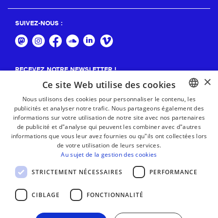
SUIVEZ-NOUS :
RECEVEZ NOTRE NEWSLETTER !
×
Ce site Web utilise des cookies
S'abonner
Nous utilisons des cookies pour personnaliser le contenu, les
publicités et analyser notre trafic. Nous partageons également des
BASQUE
informations sur votre utilisation de notre site avec nos partenaires
FRENCH
de publicité et d"analyse qui peuvent les combiner avec d"autres
informations que vous leur avez fournies ou qu"ils ont collectées lors
SPANISH
de votre utilisation de leurs services.
Au sujet de la gestion des cookies
ENGLISH
STRICTEMENT NÉCESSAIRES
PERFORMANCE
CIBLAGE
FONCTIONNALITÉ