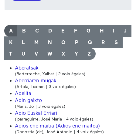
A
B
C
D
E
F
G
H
I
J
K
L
M
N
O
P
Q
R
S
T
U
V
W
X
Y
Z
Aberatsak
(Berterreche, Xalbat | 2 voix égales)
Aberriaren mugak
(Artola, Txomin | 3 voix égales)
Adelita
Adin gaixto
(Maris, Jo | 3 voix égales)
Adio Euskal Erriari
(Iparraguirre, José Maria | 4 voix égales)
Adios ene maitia (Adios ene maitea)
(Donostia (de), José Antonio | 4 voix égales)