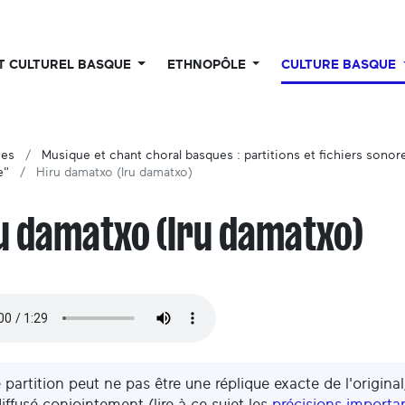
UT CULTUREL BASQUE
ETHNOPÔLE
CULTURE BASQUE
ues
Musique et chant choral basques : partitions et fichiers sonor
e"
Hiru damatxo (Iru damatxo)
u damatxo (Iru damatxo)
 partition peut ne pas être une réplique exacte de l'original,
iffusé conjointement (lire à ce sujet les
précisions importa