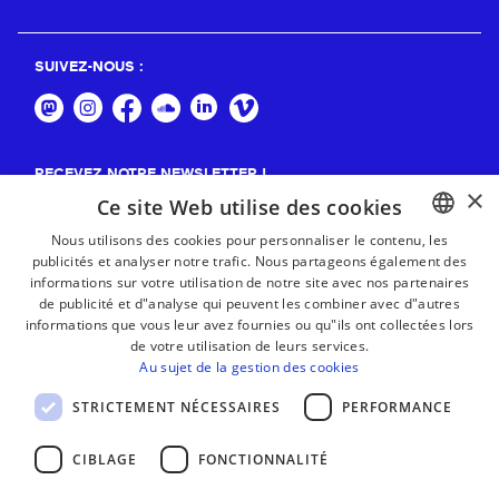
SUIVEZ-NOUS :
RECEVEZ NOTRE NEWSLETTER !
×
Ce site Web utilise des cookies
S'abonner
Nous utilisons des cookies pour personnaliser le contenu, les
publicités et analyser notre trafic. Nous partageons également des
BASQUE
informations sur votre utilisation de notre site avec nos partenaires
FRENCH
de publicité et d"analyse qui peuvent les combiner avec d"autres
informations que vous leur avez fournies ou qu"ils ont collectées lors
SPANISH
de votre utilisation de leurs services.
Au sujet de la gestion des cookies
ENGLISH
STRICTEMENT NÉCESSAIRES
PERFORMANCE
CIBLAGE
FONCTIONNALITÉ