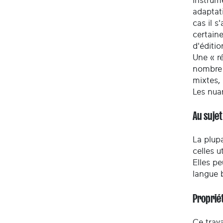
instrum
adaptati
cas il s
certaine
d'éditio
Une « ré
nombre 
mixtes,
Les nua
Au suje
La plupa
celles u
Elles pe
langue 
Propriét
Ce trava