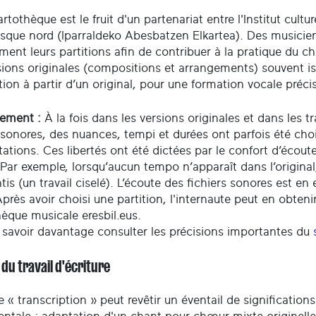
rtothèque est le fruit d'un partenariat entre l'Institut cult
sque nord (Iparraldeko Abesbatzen Elkartea). Des musiciens 
ment leurs partitions afin de contribuer à la pratique du 
sions originales (compositions et arrangements) souvent is
ion à partir d’un original, pour une formation vocale précis
sement :
À la fois dans les versions originales et dans les 
 sonores, des nuances, tempi et durées ont parfois été choi
tations. Ces libertés ont été dictées par le confort d’écout
 Par exemple, lorsqu’aucun tempo n’apparaît dans l’origina
ntis (un travail ciselé). L’écoute des fichiers sonores est en
près avoir choisi une partition, l'internaute peut en obteni
èque musicale eresbil.eus.
 savoir davantage consulter les précisions importantes du
 du travail d'écriture
e « transcription » peut revêtir un éventail de significati