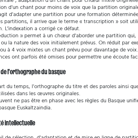
entale ; adaptation d'un chant pour chœur mixte originelle
on d'un chant pour moins de voix que la partition originale 
'agit d'adapter une partition pour une formation déterminée
s partitions, il arrive que le terme « transcription » soit ut
n. L’indexation a corrigé ce défaut.
duction » permet à un chœur d'aborder une partition qui, no
ou la nature des voix initialement prévus. On réduit par e
 ou à 4 voix mixtes un chant prévu pour davantage de voix
nces ont parfois été omises pour permettre une écoute facil
t de l'orthographe du basque
rt du temps, l'orthographe du titre et des paroles ainsi q
tilisées dans les œuvres originales.
uvent ne pas être en phase avec les règles du Basque unifié
basque Euskaltzaindia.
é intellectuelle
il de sélection, d'adaptation et de mise en ligne de partiti