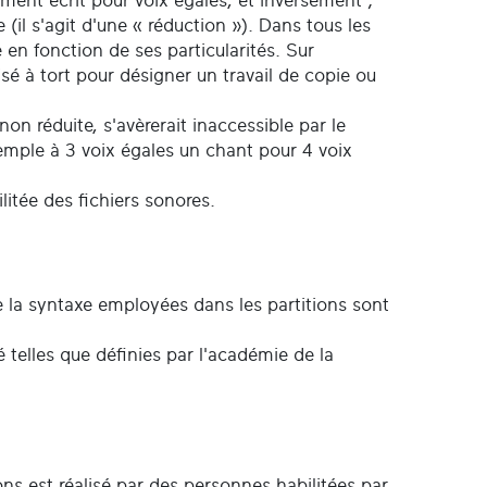
ment écrit pour voix égales, et inversement ;
(il s'agit d'une « réduction »). Dans tous les
 en fonction de ses particularités. Sur
ilisé à tort pour désigner un travail de copie ou
n réduite, s'avèrerait inaccessible par le
xemple à 3 voix égales un chant pour 4 voix
.
itée des fichiers sonores.
ue la syntaxe employées dans les partitions sont
 telles que définies par l'académie de la
ons est réalisé par des personnes habilitées par