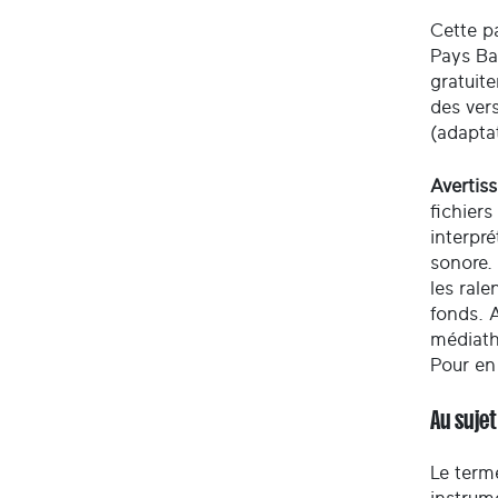
Cette pa
Pays Ba
gratuite
des ver
(adaptat
Avertis
fichiers
interpré
sonore.
les rale
fonds. A
médiath
Pour en
Au sujet
Le term