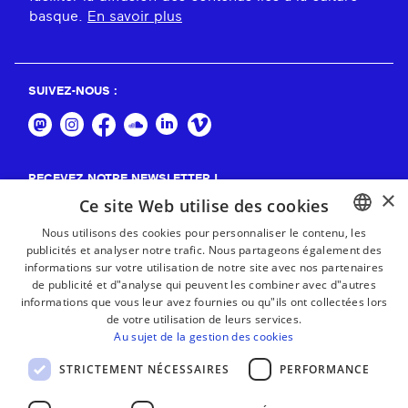
basque.
En savoir plus
SUIVEZ-NOUS :
RECEVEZ NOTRE NEWSLETTER !
×
Ce site Web utilise des cookies
S'abonner
Nous utilisons des cookies pour personnaliser le contenu, les
publicités et analyser notre trafic. Nous partageons également des
BASQUE
informations sur votre utilisation de notre site avec nos partenaires
FRENCH
de publicité et d"analyse qui peuvent les combiner avec d"autres
informations que vous leur avez fournies ou qu"ils ont collectées lors
SPANISH
de votre utilisation de leurs services.
Au sujet de la gestion des cookies
ENGLISH
STRICTEMENT NÉCESSAIRES
PERFORMANCE