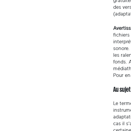
gratuite
des ver
(adaptat
Avertis
fichiers
interpré
sonore.
les rale
fonds. A
médiath
Pour en
Au sujet
Le term
instrum
adaptati
cas il s
certaine