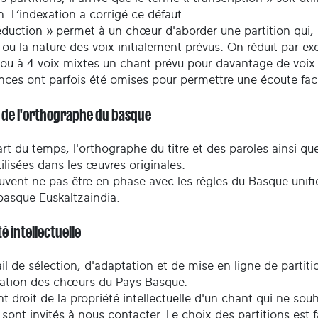
n. L’indexation a corrigé ce défaut.
duction » permet à un chœur d'aborder une partition qui, no
ou la nature des voix initialement prévus. On réduit par e
 ou à 4 voix mixtes un chant prévu pour davantage de voix
nces ont parfois été omises pour permettre une écoute facil
t de l'orthographe du basque
rt du temps, l'orthographe du titre et des paroles ainsi q
tilisées dans les œuvres originales.
uvent ne pas être en phase avec les règles du Basque unifié
basque Euskaltzaindia.
é intellectuelle
il de sélection, d'adaptation et de mise en ligne de partiti
ration des chœurs du Pays Basque.
t droit de la propriété intellectuelle d'un chant qui ne so
 sont invités à nous contacter. Le choix des partitions est 