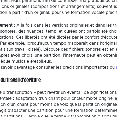
ment leurs partitions afin de contribuer à la pratique du 
sions originales (compositions et arrangements) souvent is
ion à partir d’un original, pour une formation vocale précis
sement :
À la fois dans les versions originales et dans les 
 sonores, des nuances, tempi et durées ont parfois été choi
tations. Ces libertés ont été dictées par le confort d’écout
 Par exemple, lorsqu’aucun tempo n’apparaît dans l’origina
ntis (un travail ciselé). L’écoute des fichiers sonores est en
près avoir choisi une partition, l'internaute peut en obteni
èque musicale eresbil.eus.
 savoir davantage consulter les précisions importantes du
 du travail d'écriture
e « transcription » peut revêtir un éventail de significati
entale ; adaptation d'un chant pour chœur mixte originelle
on d'un chant pour moins de voix que la partition originale 
'agit d'adapter une partition pour une formation déterminée
s partitions, il arrive que le terme « transcription » soit ut