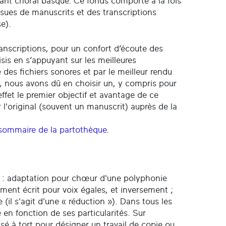
chant choral basque. Ce fonds comporte à la fois
sues de manuscrits et des transcriptions
e).
transcriptions, pour un confort d’écoute des
sis en s’appuyant sur les meilleures
e des fichiers sonores et par le meilleur rendu
l, nous avons dû en choisir un, y compris pour
 effet le premier objectif et avantage de ce
r l'original (souvent un manuscrit) auprès de la
sommaire de la partothèque
.
ons : adaptation pour chœur d'une polyphonie
ment écrit pour voix égales, et inversement ;
(il s'agit d'une « réduction »). Dans tous les
 en fonction de ses particularités. Sur
ilisé à tort pour désigner un travail de copie ou