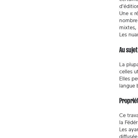
d'éditio
Une « ré
nombre 
mixtes,
Les nua
Au suje
La plupa
celles u
Elles pe
langue 
Propriét
Ce trava
la Fédé
Les ayan
diffusée