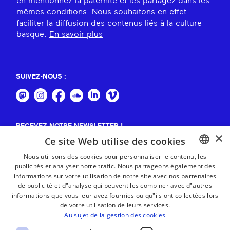
en mentionnez la paternité et les partagez dans les
mêmes conditions. Nous souhaitons en effet
faciliter la diffusion des contenus liés à la culture
basque.
En savoir plus
SUIVEZ-NOUS :
RECEVEZ NOTRE NEWSLETTER !
×
Ce site Web utilise des cookies
S'abonner
Nous utilisons des cookies pour personnaliser le contenu, les
publicités et analyser notre trafic. Nous partageons également des
BASQUE
informations sur votre utilisation de notre site avec nos partenaires
FRENCH
de publicité et d"analyse qui peuvent les combiner avec d"autres
informations que vous leur avez fournies ou qu"ils ont collectées lors
SPANISH
de votre utilisation de leurs services.
Au sujet de la gestion des cookies
ENGLISH