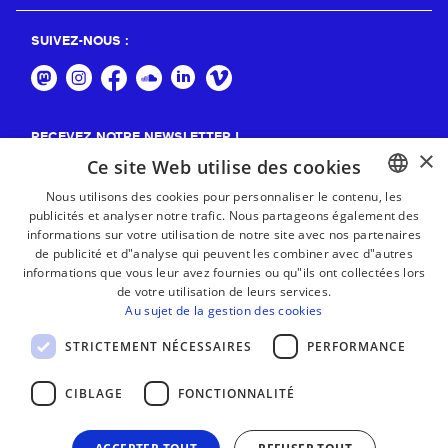
SUIVEZ-NOUS :
RECEVEZ NOTRE NEWSLETTER !
×
Ce site Web utilise des cookies
S'abonner
Nous utilisons des cookies pour personnaliser le contenu, les
publicités et analyser notre trafic. Nous partageons également des
BASQUE
informations sur votre utilisation de notre site avec nos partenaires
FRENCH
de publicité et d"analyse qui peuvent les combiner avec d"autres
informations que vous leur avez fournies ou qu"ils ont collectées lors
SPANISH
de votre utilisation de leurs services.
Au sujet de la gestion des cookies
ENGLISH
STRICTEMENT NÉCESSAIRES
PERFORMANCE
CIBLAGE
FONCTIONNALITÉ