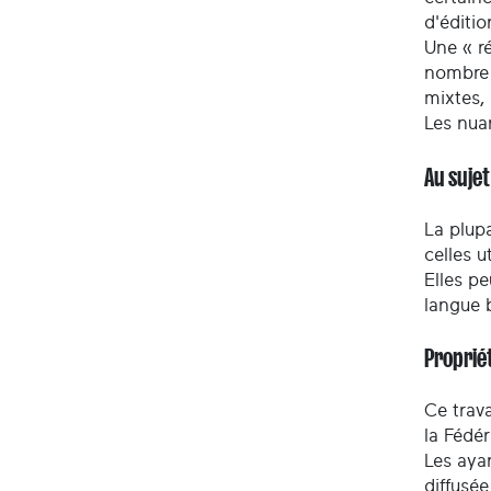
d'éditio
Une « ré
nombre 
mixtes,
Les nua
Au suje
La plupa
celles u
Elles pe
langue 
Propriét
Ce trava
la Fédé
Les ayan
diffusée