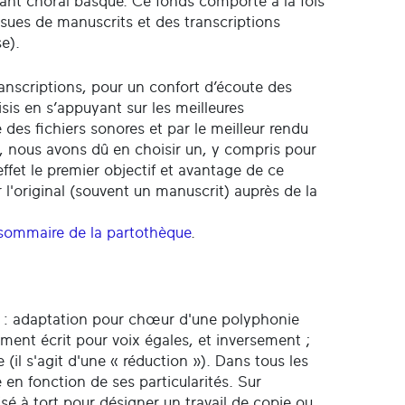
chant choral basque. Ce fonds comporte à la fois
sues de manuscrits et des transcriptions
e).
transcriptions, pour un confort d’écoute des
sis en s’appuyant sur les meilleures
e des fichiers sonores et par le meilleur rendu
l, nous avons dû en choisir un, y compris pour
 effet le premier objectif et avantage de ce
r l'original (souvent un manuscrit) auprès de la
sommaire de la partothèque
.
ons : adaptation pour chœur d'une polyphonie
ment écrit pour voix égales, et inversement ;
(il s'agit d'une « réduction »). Dans tous les
 en fonction de ses particularités. Sur
ilisé à tort pour désigner un travail de copie ou