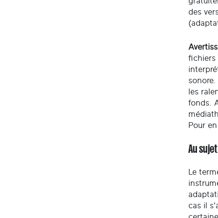
gratuite
des ver
(adaptat
Avertis
fichiers
interpré
sonore.
les rale
fonds. A
médiath
Pour en
Au sujet
Le term
instrum
adaptati
cas il s
certaine