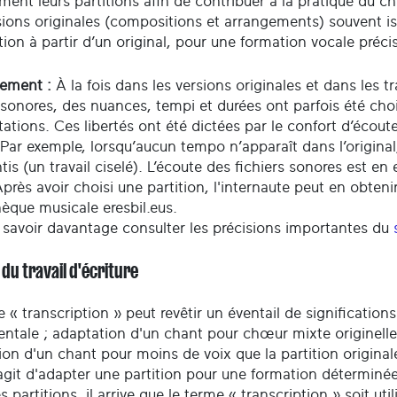
ment leurs partitions afin de contribuer à la pratique du 
sions originales (compositions et arrangements) souvent is
ion à partir d’un original, pour une formation vocale précis
sement :
À la fois dans les versions originales et dans les 
 sonores, des nuances, tempi et durées ont parfois été choi
tations. Ces libertés ont été dictées par le confort d’écout
 Par exemple, lorsqu’aucun tempo n’apparaît dans l’origina
ntis (un travail ciselé). L’écoute des fichiers sonores est en
près avoir choisi une partition, l'internaute peut en obteni
èque musicale eresbil.eus.
 savoir davantage consulter les précisions importantes du
 du travail d'écriture
e « transcription » peut revêtir un éventail de significati
entale ; adaptation d'un chant pour chœur mixte originelle
on d'un chant pour moins de voix que la partition originale 
'agit d'adapter une partition pour une formation déterminée
s partitions, il arrive que le terme « transcription » soit ut