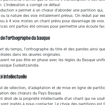
n. L’indexation a corrigé ce défaut.
duction » permet à un chœur d'aborder une partition qui, no
ou la nature des voix initialement prévus. On réduit par e
 ou à 4 voix mixtes un chant prévu pour davantage de voix
nces ont parfois été omises pour permettre une écoute facil
t de l'orthographe du basque
rt du temps, l'orthographe du titre et des paroles ainsi q
tilisées dans les œuvres originales.
uvent ne pas être en phase avec les règles du Basque unifié
basque Euskaltzaindia.
é intellectuelle
il de sélection, d'adaptation et de mise en ligne de partiti
ration des chœurs du Pays Basque.
t droit de la propriété intellectuelle d'un chant qui ne so
 sont invités à nous contacter. Le choix des partitions est 