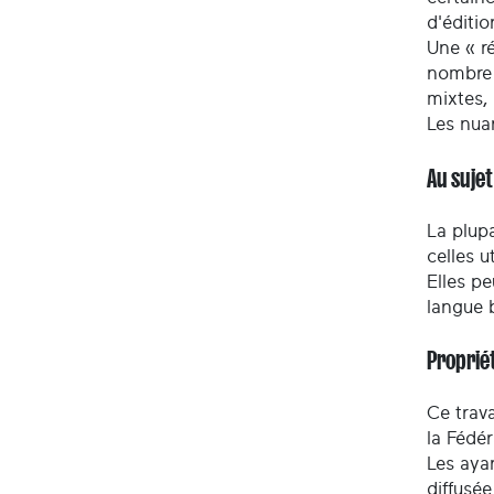
d'éditio
Une « ré
nombre 
mixtes,
Les nua
Au suje
La plupa
celles u
Elles pe
langue 
Propriét
Ce trava
la Fédé
Les ayan
diffusée