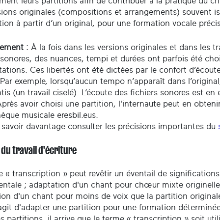
ment leurs partitions afin de contribuer à la pratique du 
sions originales (compositions et arrangements) souvent is
ion à partir d’un original, pour une formation vocale précis
sement :
À la fois dans les versions originales et dans les 
 sonores, des nuances, tempi et durées ont parfois été choi
tations. Ces libertés ont été dictées par le confort d’écout
 Par exemple, lorsqu’aucun tempo n’apparaît dans l’origina
ntis (un travail ciselé). L’écoute des fichiers sonores est en
près avoir choisi une partition, l'internaute peut en obteni
èque musicale eresbil.eus.
 savoir davantage consulter les précisions importantes du
 du travail d'écriture
e « transcription » peut revêtir un éventail de significati
entale ; adaptation d'un chant pour chœur mixte originelle
on d'un chant pour moins de voix que la partition originale 
'agit d'adapter une partition pour une formation déterminée
s partitions, il arrive que le terme « transcription » soit ut