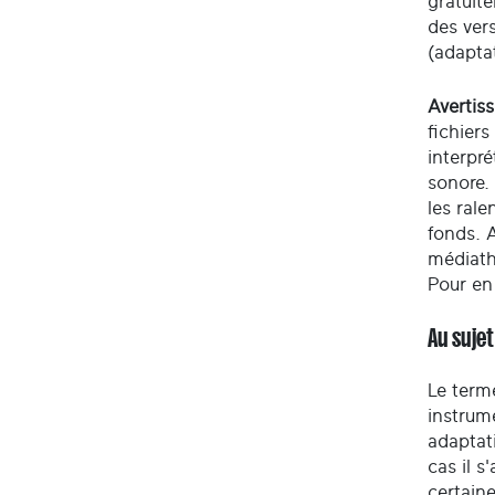
gratuite
des ver
(adaptat
Avertis
fichiers
interpré
sonore.
les rale
fonds. A
médiath
Pour en
Au sujet
Le term
instrum
adaptati
cas il s
certaine