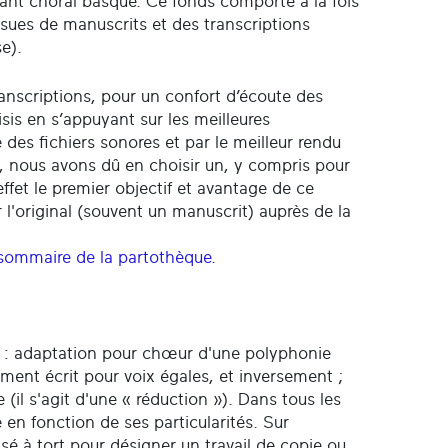
chant choral basque. Ce fonds comporte à la fois
sues de manuscrits et des transcriptions
e).
transcriptions, pour un confort d’écoute des
sis en s’appuyant sur les meilleures
e des fichiers sonores et par le meilleur rendu
l, nous avons dû en choisir un, y compris pour
 effet le premier objectif et avantage de ce
r l'original (souvent un manuscrit) auprès de la
sommaire de la partothèque
.
ons : adaptation pour chœur d'une polyphonie
ment écrit pour voix égales, et inversement ;
(il s'agit d'une « réduction »). Dans tous les
 en fonction de ses particularités. Sur
ilisé à tort pour désigner un travail de copie ou