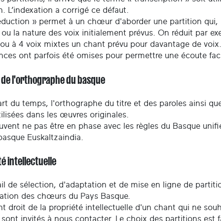
n. L’indexation a corrigé ce défaut.
duction » permet à un chœur d'aborder une partition qui, no
ou la nature des voix initialement prévus. On réduit par e
 ou à 4 voix mixtes un chant prévu pour davantage de voix
nces ont parfois été omises pour permettre une écoute facil
t de l'orthographe du basque
rt du temps, l'orthographe du titre et des paroles ainsi q
tilisées dans les œuvres originales.
uvent ne pas être en phase avec les règles du Basque unifié
basque Euskaltzaindia.
é intellectuelle
il de sélection, d'adaptation et de mise en ligne de partiti
ration des chœurs du Pays Basque.
t droit de la propriété intellectuelle d'un chant qui ne so
 sont invités à nous contacter. Le choix des partitions est 