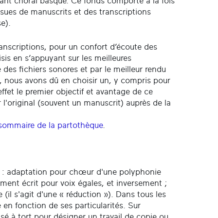
chant choral basque. Ce fonds comporte à la fois
sues de manuscrits et des transcriptions
e).
transcriptions, pour un confort d’écoute des
sis en s’appuyant sur les meilleures
e des fichiers sonores et par le meilleur rendu
l, nous avons dû en choisir un, y compris pour
 effet le premier objectif et avantage de ce
r l'original (souvent un manuscrit) auprès de la
sommaire de la partothèque
.
ons : adaptation pour chœur d'une polyphonie
ment écrit pour voix égales, et inversement ;
(il s'agit d'une « réduction »). Dans tous les
 en fonction de ses particularités. Sur
ilisé à tort pour désigner un travail de copie ou