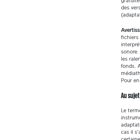
gratuite
des ver
(adaptat
Avertis
fichiers
interpré
sonore.
les rale
fonds. A
médiath
Pour en
Au sujet
Le term
instrum
adaptati
cas il s
certaine