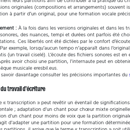
ment leurs partitions afin de contribuer à la pratique du 
sions originales (compositions et arrangements) souvent is
ion à partir d’un original, pour une formation vocale précis
sement :
À la fois dans les versions originales et dans les 
 sonores, des nuances, tempi et durées ont parfois été choi
tations. Ces libertés ont été dictées par le confort d’écout
 Par exemple, lorsqu’aucun tempo n’apparaît dans l’origina
ntis (un travail ciselé). L’écoute des fichiers sonores est en
près avoir choisi une partition, l'internaute peut en obteni
èque musicale eresbil.eus.
 savoir davantage consulter les précisions importantes du
 du travail d'écriture
e « transcription » peut revêtir un éventail de significati
entale ; adaptation d'un chant pour chœur mixte originelle
on d'un chant pour moins de voix que la partition originale 
'agit d'adapter une partition pour une formation déterminée
s partitions, il arrive que le terme « transcription » soit ut