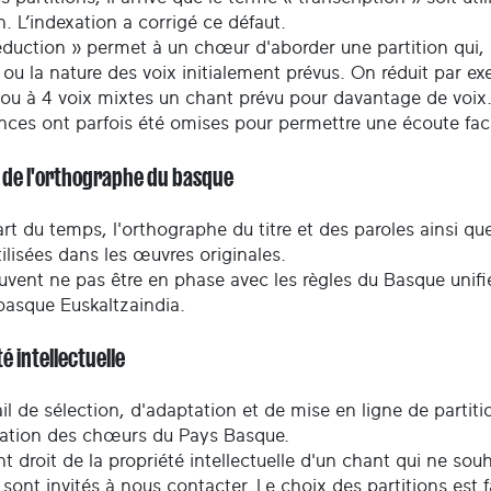
n. L’indexation a corrigé ce défaut.
duction » permet à un chœur d'aborder une partition qui, no
ou la nature des voix initialement prévus. On réduit par e
 ou à 4 voix mixtes un chant prévu pour davantage de voix
nces ont parfois été omises pour permettre une écoute facil
t de l'orthographe du basque
rt du temps, l'orthographe du titre et des paroles ainsi q
tilisées dans les œuvres originales.
uvent ne pas être en phase avec les règles du Basque unifié
basque Euskaltzaindia.
é intellectuelle
il de sélection, d'adaptation et de mise en ligne de partiti
ration des chœurs du Pays Basque.
t droit de la propriété intellectuelle d'un chant qui ne so
 sont invités à nous contacter. Le choix des partitions est 