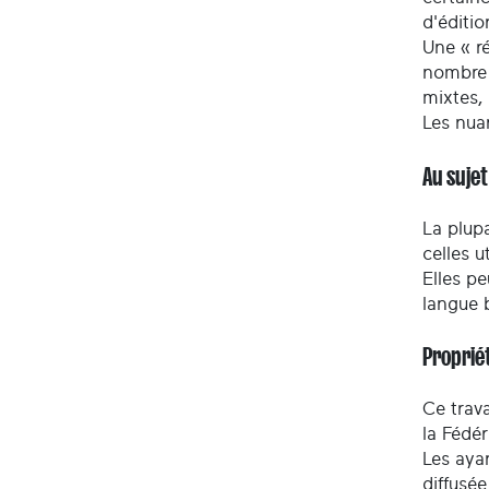
d'éditio
Une « ré
nombre 
mixtes,
Les nua
Au suje
La plupa
celles u
Elles pe
langue 
Propriét
Ce trava
la Fédé
Les ayan
diffusée