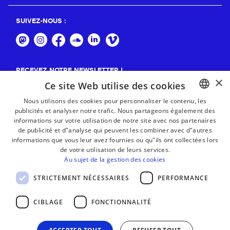
SUIVEZ-NOUS :
RECEVEZ NOTRE NEWSLETTER !
×
Ce site Web utilise des cookies
S'abonner
Nous utilisons des cookies pour personnaliser le contenu, les
publicités et analyser notre trafic. Nous partageons également des
BASQUE
informations sur votre utilisation de notre site avec nos partenaires
FRENCH
de publicité et d"analyse qui peuvent les combiner avec d"autres
informations que vous leur avez fournies ou qu"ils ont collectées lors
SPANISH
de votre utilisation de leurs services.
Au sujet de la gestion des cookies
ENGLISH
STRICTEMENT NÉCESSAIRES
PERFORMANCE
CIBLAGE
FONCTIONNALITÉ