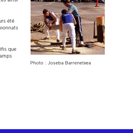
urs été
pionnats
éfis que
champs
Photo : Joseba Barrenetxea