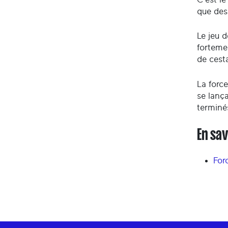
que des
Le jeu d
forteme
de cest
La forc
se lança
terminé
En sav
For