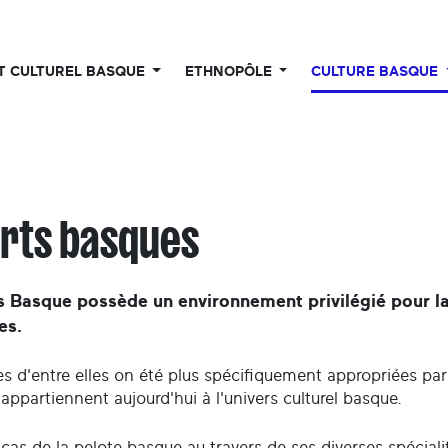
UT CULTUREL BASQUE
ETHNOPÔLE
CULTURE BASQUE
rts basques
s Basque possède un environnement privilégié pour la
es.
s d'entre elles on été plus spécifiquement appropriées par 
 appartiennent aujourd'hui à l'univers culturel basque.
 cas de la pelote basque au travers de ses diverses spéciali