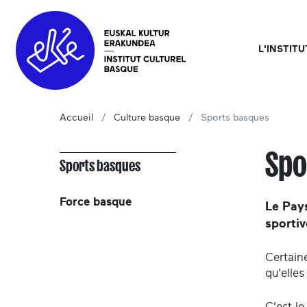
L'INSTIT
Accueil
Culture basque
Sports basques
Spo
Sports basques
Force basque
Le Pay
sportiv
Certaine
qu'elles
C'est le